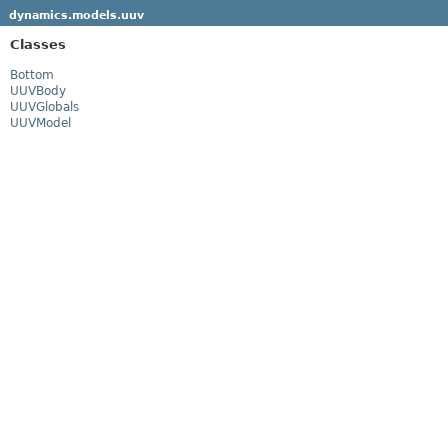
dynamics.models.uuv
Classes
Bottom
UUVBody
UUVGlobals
UUVModel